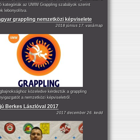
ó kategóriák az UWW Grappling szabályok szerint
k lebonyolítva.
gyar grappling nemzetközi képviselete
2018 június 17. vasárnap
ágbajnoksághoz közeledve kérdeztük a grappling
nyigazgatót a nemzetközi képviseletről.
rjú Berkes Lászlóval 2017
2017 december 26. kedd