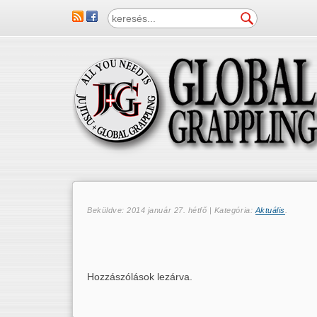
Beküldve:
2014 január 27. hétfő
| Kategória:
Aktuális
.
Hozzászólások lezárva.