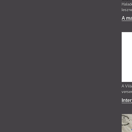
Halad
leszne
A ma
A Vil
verse
Inte