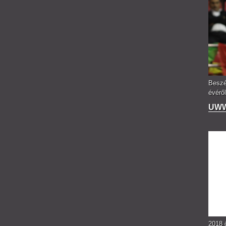
Beszé
évéről
UWW 
2018 