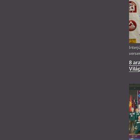
Interj
verse
8 ar
Vilá