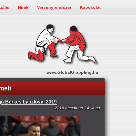
uális
Hírek
Versenyrendszer
Kapcsolat
www.GlobalGrappling.hu
melt
rjú Berkes Lászlóval 2019
2019 december 24. kedd