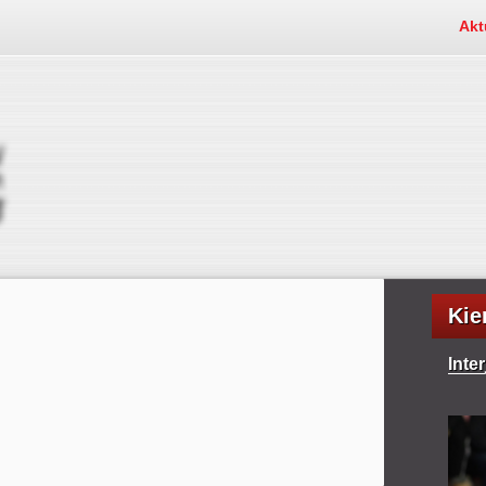
Akt
Kie
Inte