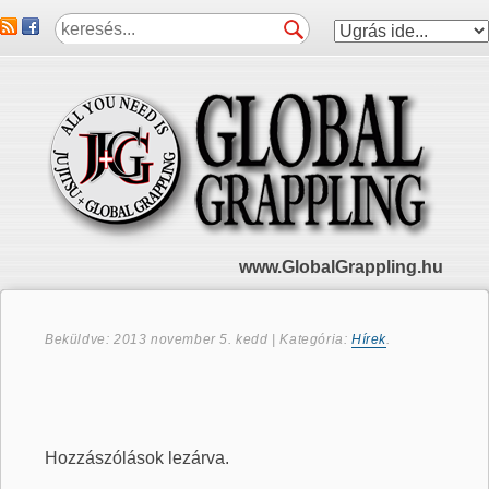
www.GlobalGrappling.hu
Beküldve:
2013 november 5. kedd
| Kategória:
Hírek
.
Hozzászólások lezárva.