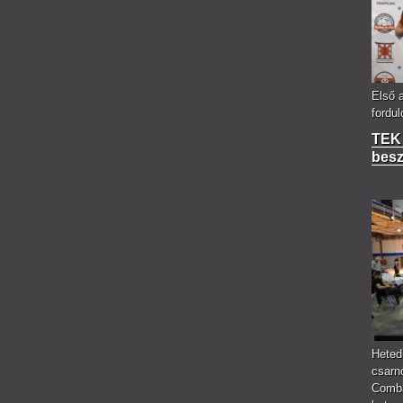
Első 
fordu
TEK 
bes
Heted
csarn
Comba