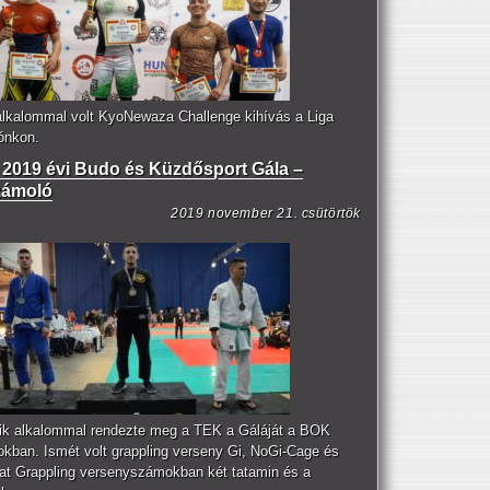
alkalommal volt KyoNewaza Challenge kihívás a Liga
lónkon.
2019 évi Budo és Küzdősport Gála –
zámoló
2019 november 21. csütörtök
ik alkalommal rendezte meg a TEK a Gáláját a BOK
okban. Ismét volt grappling verseny Gi, NoGi-Cage és
t Grappling versenyszámokban két tatamin és a