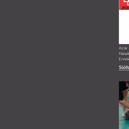
Azok 
Halad
Ennek 
Sióf