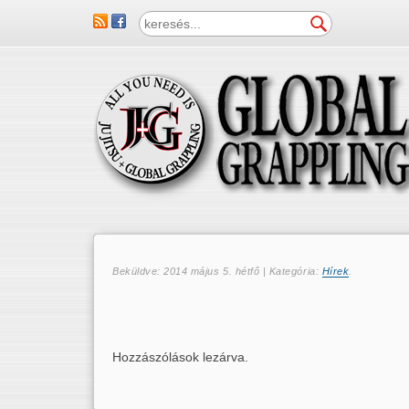
Beküldve:
2014 május 5. hétfő
| Kategória:
Hírek
.
Hozzászólások lezárva.