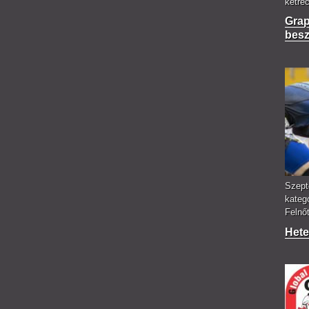
ketre
Grap
bes
Szept
kateg
Felnőt
Hete