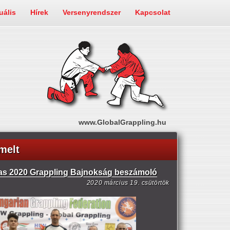
uális
Hírek
Versenyrendszer
Kapcsolat
www.GlobalGrappling.hu
melt
s 2020 Grappling Bajnokság beszámoló
2020 március 19. csütörtök