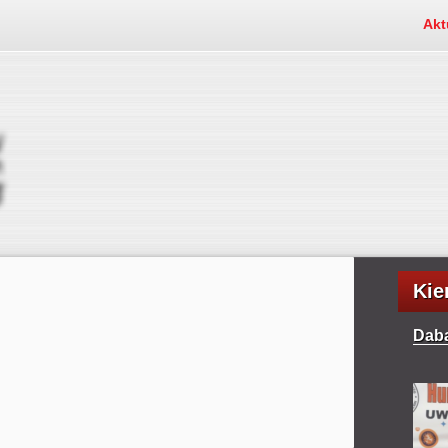
Akt
Kie
Daba