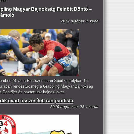
cben.
pling Magyar Bajnokság Felnőtt Döntő –
zámoló
2019 október 8. kedd
ember 28.-án a Pestszentimrei Sportkastélyban 16
óriában rendeztük meg a Grappling Magyar Bajnokság
t Döntőjét és osztottunk bajnoki övet.
dik évad összesített rangsorlista
2019 augusztus 28. szerda