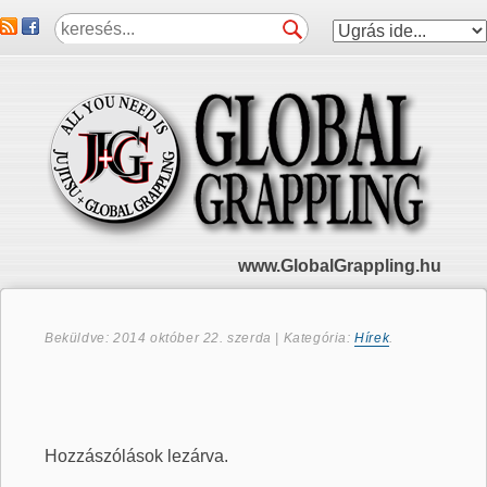
www.GlobalGrappling.hu
Beküldve:
2014 október 22. szerda
| Kategória:
Hírek
.
Hozzászólások lezárva.